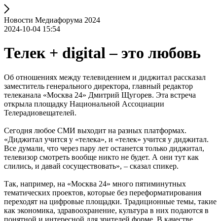
Новости Медиафорума 2024
2024-10-04 15:54
Телек + digital – это любовь
Об отношениях между телевидением и диджитал рассказал
заместитель генерального директора, главный редактор
телеканала «Москва 24» Дмитрий Щугорев. Эта встреча
открыла площадку Национальной Ассоциации
Телерадиовещателей.
Сегодня любое СМИ выходит на разных платформах.
«Диджитал учится у «телека», и «телек» учится у диджитал.
Все думали, что через пару лет останется только диджитал,
телевизор смотреть вообще никто не будет. А они тут как
слились, и давай сосуществовать», – сказал спикер.
Так, например, на «Москва 24» много пятиминутных
тематических проектов, которые без переформатирования
переходят на цифровые площадки. Традиционные темы, такие
как экономика, здравоохранение, культура в них подаются в
понятной и интересной для зрителей форме. В качестве