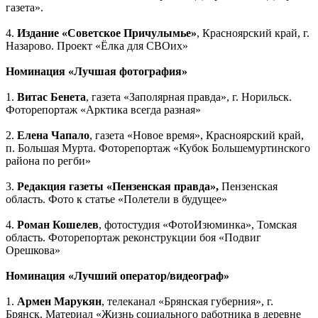
газета».
4.
Издание «Советское Причулымье»
, Красноярский край, г.
Назарово. Проект «Ёлка для СВОих»
Номинация «Лучшая фотография»
1.
Витас Бенета
, газета «Заполярная правда», г. Норильск.
Фоторепортаж «Арктика всегда разная»
2.
Елена Чапало
, газета «Новое время», Красноярский край,
п. Большая Мурта. Фоторепортаж «Кубок Большемуртинского
района по регби»
3.
Редакция газеты «Пензенская правда»,
Пензенская
область.
Фото к статье «Полетели в будущее»
4.
Роман Кошелев
, фотостудия «ФотоИзюминка», Томская
область. Фоторепортаж реконструкции боя «Подвиг
Орешкова»
Номинация «Лучший оператор/видеограф»
1.
Армен Марукян
, телеканал «Брянская губерния», г.
Брянск. Материал «Жизнь социального работника в деревне