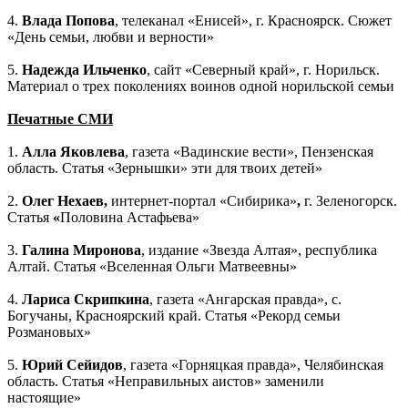
4.
Влада Попова
, телеканал «Енисей», г. Красноярск. Сюжет
«День семьи, любви и верности»
5.
Надежда Ильченко
, сайт «Северный край», г. Норильск.
Материал о трех поколениях воинов одной норильской семьи
Печатные СМИ
1.
Алла Яковлева
, газета «Вадинские вести», Пензенская
область. Статья «Зернышки» эти для твоих детей»
2.
Олег Нехаев,
интернет-портал «Сибирика»
,
г.
Зеленогорск.
Статья
«
Половина Астафьева»
3.
Галина Миронова
, издание «Звезда Алтая», республика
Алтай. Статья «Вселенная Ольги Матвеевны»
4.
Лариса Скрипкина
, газета «Ангарская правда», с.
Богучаны, Красноярский край. Статья «Рекорд семьи
Розмановых»
5.
Юрий Сейидов
, газета «Горняцкая правда», Челябинская
область. Статья «Неправильных аистов» заменили
настоящие»