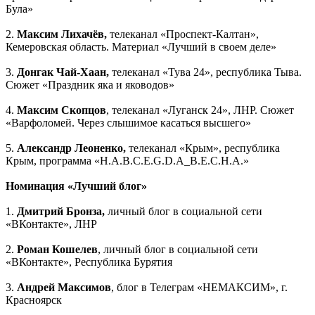
Була»
2.
Максим Лихачёв,
телеканал «Проспект-Калтан»,
Кемеровская область. Материал «Лучший в своем деле»
3.
Донгак Чай-Хаан,
телеканал «Тува 24», республика Тыва.
Сюжет «Праздник яка и яководов»
4.
Максим Скопцов
, телеканал «Луганск 24», ЛНР. Сюжет
«Варфоломей. Через слышимое касаться высшего»
5.
Александр Леоненко,
телеканал «Крым», республика
Крым, программа «Н.А.В.С.Е.G.D.А_В.Е.С.Н.А.»
Номинация «Лучший блог»
1.
Дмитрий Бронза,
личный блог в социальной сети
«ВКонтакте», ЛНР
2.
Роман Кошелев
, личный блог в социальной сети
«ВКонтакте», Республика Бурятия
3.
Андрей Максимов
, блог в Телеграм «НЕМАКСИМ», г.
Красноярск