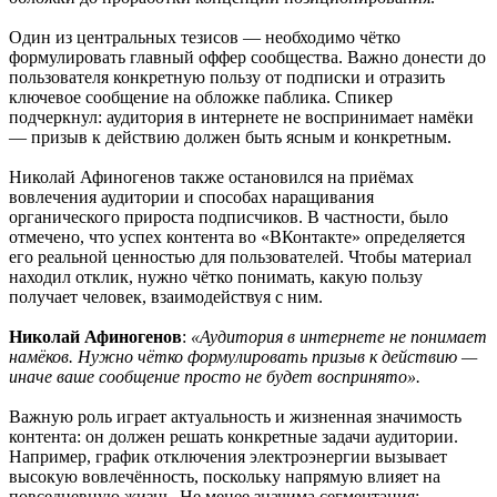
Один из центральных тезисов — необходимо чётко
формулировать главный оффер сообщества. Важно донести до
пользователя конкретную пользу от подписки и отразить
ключевое сообщение на обложке паблика. Спикер
подчеркнул: аудитория в интернете не воспринимает намёки
— призыв к действию должен быть ясным и конкретным.
Николай Афиногенов также остановился на приёмах
вовлечения аудитории и способах наращивания
органического прироста подписчиков. В частности, было
отмечено, что успех контента во «ВКонтакте» определяется
его реальной ценностью для пользователей. Чтобы материал
находил отклик, нужно чётко понимать, какую пользу
получает человек, взаимодействуя с ним.
Николай Афиногенов
:
«Аудитория в интернете не понимает
намёков. Нужно чётко формулировать призыв к действию —
иначе ваше сообщение просто не будет воспринято».
Важную роль играет актуальность и жизненная значимость
контента: он должен решать конкретные задачи аудитории.
Например, график отключения электроэнергии вызывает
высокую вовлечённость, поскольку напрямую влияет на
повседневную жизнь. Не менее значима сегментация: