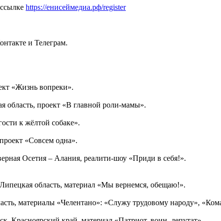
 ссылке
https://енисеймедиа.рф/register
онтакте и Телеграм.
ект «Жизнь вопреки».
ая область, проект «В главной роли-мамы».
 гости к жёлтой собаке».
 проект «Совсем одна».
рная Осетия – Алания, реалити-шоу «Приди в себя!».
, Липецкая область, материал «Мы вернемся, обещаю!».
бласть, материалы «Челентано»: «Служу трудовому народу», «Ком
нск, Красноярский край, материал «Патриот, воин, депутат».