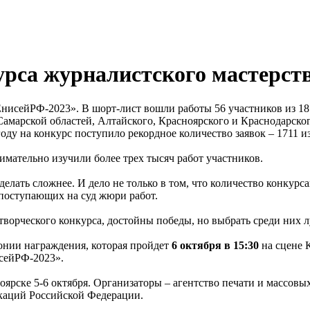
рса журналистского мастерст
нисейРФ-2023». В шорт-лист вошли работы 56 участников из 18
Самарской областей, Алтайского, Красноярского и Краснодарског
ду на конкурс поступило рекордное количество заявок – 1711 из
мательно изучили более трех тысяч работ участников.
елать сложнее. И дело не только в том, что количество конкур
ь поступающих на суд жюри работ.
ворческого конкурса, достойны победы, но выбрать среди них л
онии награждения, которая пройдет
6 октября в 15:30
на сцене 
сейРФ-2023».
ярске 5-6 октября. Организаторы – агентство печати и массов
каций Российской Федерации.