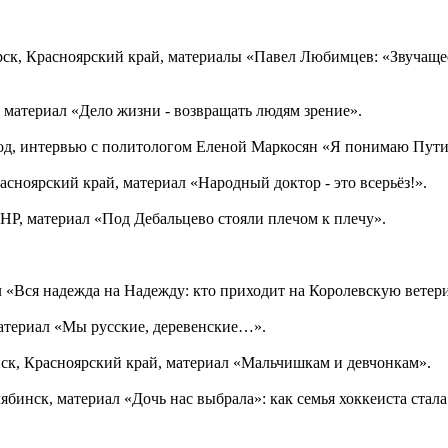
горск, Красноярский край, материалы «Павел Любимцев: «Звучащее
, материал «Дело жизни - возвращать людям зрение».
город, интервью с политологом Еленой Маркосян «Я понимаю Пути
асноярский край, материал «Народный доктор - это всерьёз!».
 ЛНР, материал «Под Дебальцево стояли плечом к плечу».
иал «Вся надежда на Надежду: кто приходит на Королевскую вете
материал «Мы русские, деревенские…».
анск, Красноярский край, материал «Мальчишкам и девчонкам».
лябинск, материал «Дочь нас выбрала»: как семья хоккеиста стал