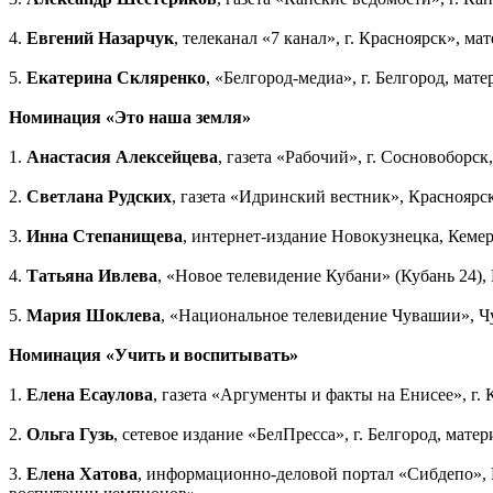
4.
Евгений Назарчук
, телеканал «7 канал», г. Красноярск», ма
5.
Екатерина Скляренко
, «Белгород-медиа», г. Белгород, м
Номинация «Это наша земля»
1.
Анастасия Алексейцева
, газета «Рабочий», г. Сосновоборс
2.
Светлана Рудских
, газета «Идринский вестник», Красноярс
3.
Инна Степанищева
, интернет-издание Новокузнецка, Кемер
4.
Татьяна Ивлева
, «Новое телевидение Кубани» (Кубань 24),
5.
Мария Шоклева
, «Национальное телевидение Чувашии», Чу
Номинация «Учить и воспитывать»
1.
Елена Есаулова
, газета «Аргументы и факты на Енисее», г.
2.
Ольга Гузь
, сетевое издание «БелПресса», г. Белгород, матер
3.
Елена Хатова
, информационно-деловой портал «Сибдепо», К