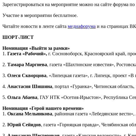
Зарегистрироваться на мероприятие можно на сайте форума по
Участие в мероприятии бесплатное.
Читайте новости в ленте сайта
медиафорума
и на страницах ВК
ШОРТ-ЛИСТ
Номинация «Выйти за рамки»
1.
Газета «Рабочий»,
г.
Сосновоборск, Красноярский край, про
2.
Тамара Маргиева
, газета «Шахтинские известия», Ростовск
3.
Олеся Скворцова
, «Липецкая газета», г. Липецк, проект «В
4.
Анастасия Шишина
, портал «Гуранка», Читинская область,
5.
Ольга Абаева
, ГАУ НТК «Осетия-Ирыстон», Республика Севе
Номинация «Герой нашего времени»
1.
Оксана Мельникова
, районная газета «Лебедянские вести»
2.
Юрий Сейидов
, газета «Горняцкая правда», Челябинская о
3.
Александр Шестериков
, газета «Канские ведомости», г. Ка