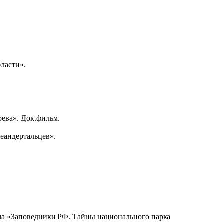
бласти».
ева». Док.фильм.
неандертальцев».
мма «Заповедники РФ. Тайны национального парка