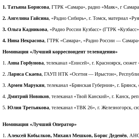
1. Татьяна Борисова
, ГТРК «Самара», радио «Маяк», г Самар
2. Ангелина Гайсина
, «Радио Сибирь», г. Томск, материал «Ру
3. Ольга Кадникова
, «Радио России Кузбасс» (ГТРК «Кузбасс
4. Нина Некрасова
, ГТРК «Самара», «Радио России — Самара»,
Номинация «Лучший корреспондент телевидения»
1.
Анна Горбунова
, телеканал «Енисей», г. Красноярск, сюже
2.
Лариса Скаева
, ГАУП НТК «Осетия — Ирыстон», Республика
3.
Армен Марукян
, телеканал «Брянская Губерния», г. Брянс
4.
Дмитрий Новиков
, телеканал «Твой Канский», г. Канск, ре
5.
Юлия Третьякова
, телеканал «ТВК 26», г. Железногорск, с
Номинация «Лучший Оператор»
1.
Алексей Кобылков, Михаил Мешков, Борис Деденёв
, АНО