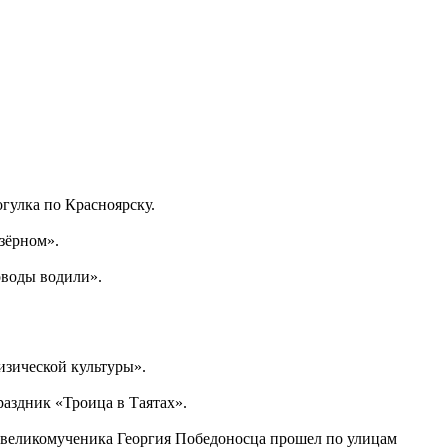
огулка по Красноярску.
озёрном».
оводы водили».
изической культуры».
раздник «Троица в Таятах».
 великомученика Георгия Победоносца прошел по улицам