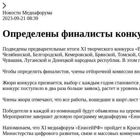
Новости Медиафорума
2023-09-21 08:39
Определены финалисты конку
Подведены предварительные итоги XI творческого конкурса «Е
Челябинской, Белгородской, Кемеровской, Брянской, Томской, 
Чувашия, Луганской и Донецкой народных республик. В этом го
Чтобы определить финалистов, члены отборочной комиссии вни
Жюри конкурса признается, выбор с каждым годом становится д
конкурс поступило в два раза больше заявок), растет и уровен
Члены жюри отмечают, что все работы, вошедшие в шорт-лист т
Победители в каждой из номинаций будут объявлены на церем
Мероприятие завершит деловую программу медиафорума «Ени
Напоминаем, что XI медиафорум «ЕнисейРФ» пройдет в Красно
Министерства цифрового развития, связи и массовых коммуни