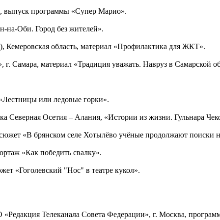
а, выпуск программы «Супер Марио».
ян-на-Оби. Город без жителей».
»), Кемеровская область, материал «Профилактика для ЖКТ».
 г. Самара, материал «Традиция уважать. Навруз в Самарской о
т «Лестницы или ледовые горки».
 Северная Осетия – Алания, «Истории из жизни. Гульнара Чеко
к, сюжет «В брянском селе Хотылёво учёные продолжают поиски 
портаж «Как победить свалку».
южет «Гоголевский "Нос" в театре кукол».
 «Редакция Телеканала Совета Федерации», г. Москва, програ