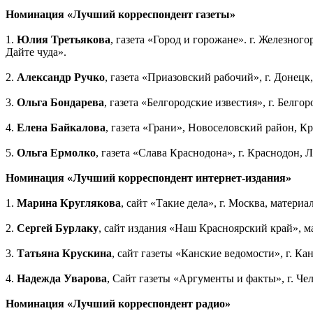
Номинация «Лучший корреспондент газеты»
1.
Юлия Третьякова
, газета «Город и горожане». г. Железно
Дайте чуда».
2.
Александр Ручко
, газета «Приазовский рабочий», г. Донецк
3.
Ольга Бондарева
, газета «Белгородские известия», г. Бел
4.
Елена Байкалова
, газета «Грани», Новоселовский район, Кр
5.
Ольга Ермолко
, газета «Слава Краснодона», г. Краснодон,
Номинация «Лучший корреспондент интернет-издания»
1.
Марина Круглякова
, сайт «Такие дела», г. Москва, матер
2.
Сергей Бурлаку
, сайт издания «Наш Красноярский край», 
3.
Татьяна Крускина
, сайт газеты «Канские ведомости», г. К
4.
Надежда Уварова
, Сайт газеты «Аргументы и факты», г. Че
Номинация «Лучший корреспондент радио»