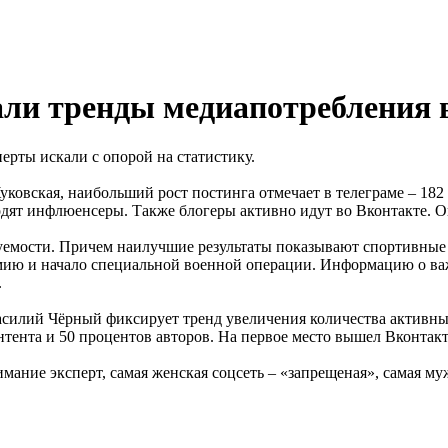
ли тренды медиапотребления в
перты искали с опорой на статистику.
овская, наибольший рост постинга отмечает в телеграме – 182
одят инфлюенсеры. Также блогеры активно идут во Вконтакте. О
уемости. Причем наилучшие результаты показывают спортивные
ию и начало специальной военной операции. Информацию о ва
.
асилий Чёрный фиксирует тренд увеличения количества активных
нтента и 50 процентов авторов. На первое место вышел Вконтакт
имание эксперт, самая женская соцсеть – «запрещеная», самая му