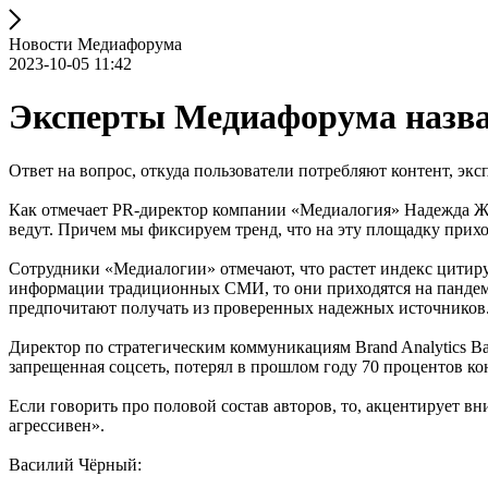
Новости Медиафорума
2023-10-05 11:42
Эксперты Медиафорума назва
Ответ на вопрос, откуда пользователи потребляют контент, экс
Как отмечает PR-директор компании «Медиалогия» Надежда Жук
ведут. Причем мы фиксируем тренд, что на эту площадку прих
Сотрудники «Медиалогии» отмечают, что растет индекс цитир
информации традиционных СМИ, то они приходятся на пандем
предпочитают получать из проверенных надежных источников
Директор по стратегическим коммуникациям Brand Analytics В
запрещенная соцсеть, потерял в прошлом году 70 процентов ко
Если говорить про половой состав авторов, то, акцентирует вн
агрессивен».
Василий Чёрный: